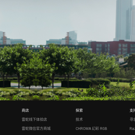
商店
探索
支
雷蛇线下体验店
技术
寻
雷蛇微信官方商城
CHROMA 幻彩 RGB
Raz