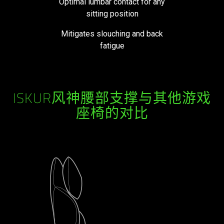
Optimal lumbar contact for any
sitting position
Mitigates slouching and back
fatigue
ISKUR风神腰部支撑与其他游戏
座椅的对比