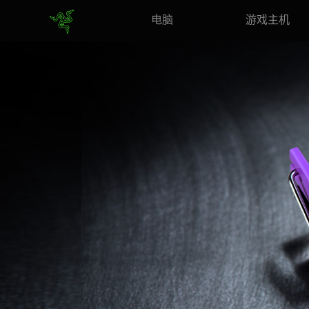
电脑
游戏主机