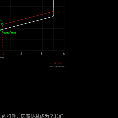
备了最佳的组件，因而使其成为了我们