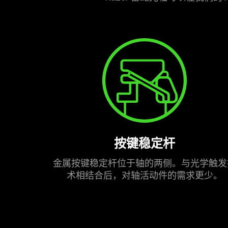
按键稳定杆
金属按键稳定杆位于轴的两侧。与光学触发
术相结合后，对轴活动件的需求更少。