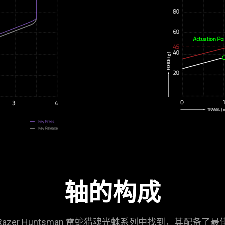
轴的构成
 Razer Huntsman 雷蛇猎魂光蛛系列中找到，其配