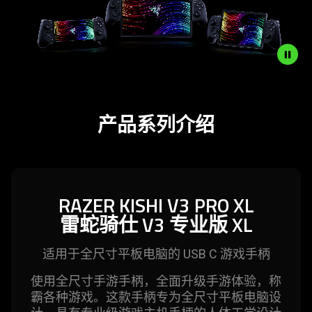
Description
not
产品系列介绍
needed:
The
visuals
in
this
RAZER KISHI V3 PRO XL
video
雷蛇
骑仕 V3 专业版 XL
animation
only
适用于全尺寸平板电脑的 USB C 游戏
手柄
support
what
使用全尺寸手游手柄，全面升级手游体验，称
is
霸各种游戏。这款手柄专为全尺寸平板电脑设
spoken;