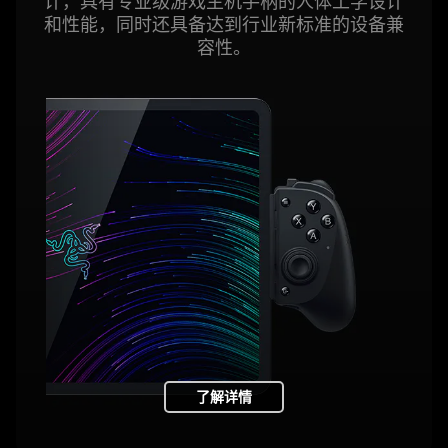
计，具有专业级游戏主机手柄的人体工学设计
the
和性能，同时还具备达到行业新标准的设备兼
visuals
容性
。
do
not
provide
additional
information.
了解详情