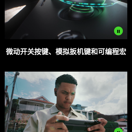
Description
微动开关按键、模拟扳机键和可编程宏
not
needed:
The
visuals
in
this
video
animation
only
support
what
is