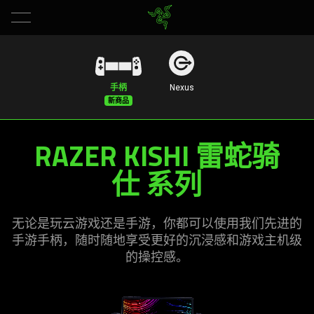
Mobile
Gaming
手柄
Nexus
Controllers
for
RAZER KISHI
雷蛇
骑
仕
系列
iPhone,
Android,
无论是玩云游戏还是手游，你都可以使用我们先进的
Tablets
手游手柄，随时随地享受更好的沉浸感和游戏主机级
的操
控感
。