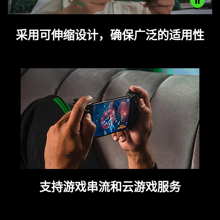
spoken;
the
Description
visuals
采用可伸缩设计，确保广泛的适用性
not
do
needed:
not
The
provide
visuals
additional
in
information.
this
video
animation
only
support
what
is
spoken;
支持游戏串流和云游戏服务
the
visuals
do