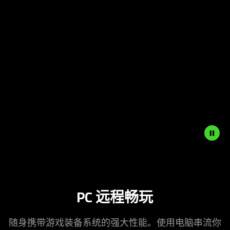
Play
and
Pause
button
to
start
and
stop
the
animation.
PC 远程畅玩
随身携带游戏装备系统的强大性能。使用电脑串流你