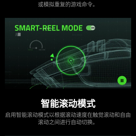
information.
或模拟重复的游戏
命令
。
scrolling
perfect
for
covering
content
quickly
or
emulating
repeated
game&nbsp;commands.
Description
智能滚动模式
not
needed:
启用智能滚动模式以根据滚动速度在触觉滚动和自由
The
滚动之间进行自动
切换
。
visuals
in