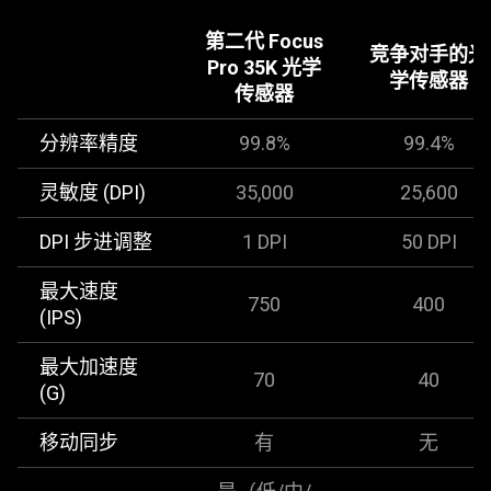
visuals
第二代 Focus
do
竞争对手的光
Pro 35K 光学
not
学传感器
传感器
provide
additional
分辨率精度
99.8%
99.4%
information.
灵敏度 (DPI)
35,000
25,600
DPI 步进调整
1 DPI
50 DPI
最大速度
750
400
(IPS)
最大加速度
70
40
(G)
移动同步
有
无