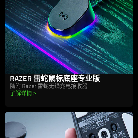
标
底
座
专
业
版
RAZER
雷蛇
鼠标底座专
业版
随附 Razer
雷蛇
无线充电接
收器
了解详情 
>
learn
more
-