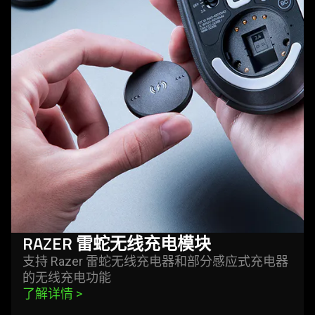
razer
雷
蛇
无
线
充
电
模
块
RAZER
雷蛇
无线充电
模块
支持 Razer
雷蛇
无线充电器和部分感应式充电器
的无线充电
功能
了解详情 
>