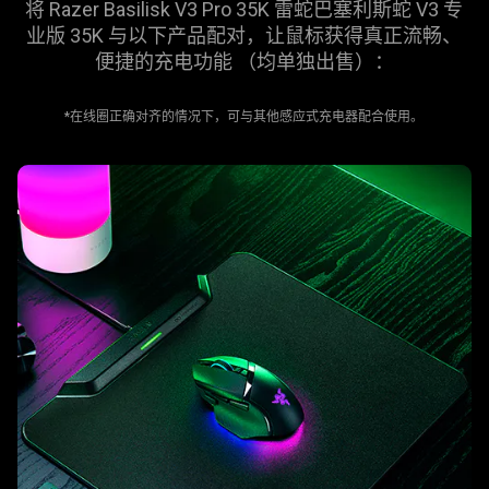
将 Razer Basilisk V3 Pro 35K
雷蛇
巴塞利斯蛇 V3 专
业版 35K 与以下产品配对，让鼠标获得真正流畅、
便捷的充电功能 （均单独
出售
）：
*在线圈正确对齐的情况下，可与其他感应式充电器配合使用。
learn
more
-
razer
hyperflux
v2
雷
蛇
hyperflux
v2
无