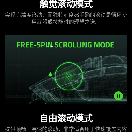
触觉滚动
模式
not
the
needed:
visuals
实现高精度滚动，而独特刻度感明确的滚动是循环使
The
do
用武器或技能时的理想
之选
。
visuals
not
in
provide
this
additional
video
information.
animation
only
support
what
is
spoken;
the
visuals
do
For
not
自由滚动
模式
smooth,
provide
high-
additional
提供顺畅、高速的滚动，非常适合用于快速覆盖内容
speed