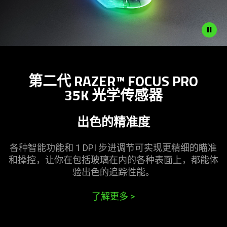
Description
not
第二代 RAZER™ FOCUS PRO
needed:
35K 光学传
感器
The
visuals
in
出色的精
准度
this
video
各种智能功能和 1 DPI 步进调节可实现更精细的瞄准
animation
和操控，让你在包括玻璃在内的各种表面上，都能体
only
验出色的追踪
性能
。
support
what
了解更多
>
is
spoken;
the