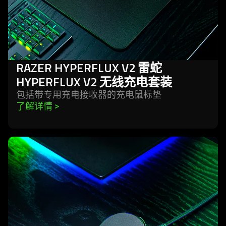
线
充
电
套
装
RAZER HYPERFLUX V2 雷蛇
HYPERFLUX V2 无线充电套装
包括带专用充电接收器的充电鼠
标垫
了解详情 
>
learn
more
-
razer
雷
蛇
鼠