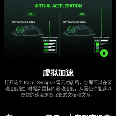
this
video
animation
only
support
what
is
spoken;
the
visuals
do
Description
not
虚拟加速
not
provide
needed:
additional
打开这个 Razer Synapse 雷云功能后，你即可以在滚
The
information.
动速度增加时提高鼠标的滚动速度，从而使你能够以
visuals
更快的速度浏览冗长的文档和
文章
。
in
this
video
animation