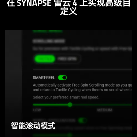
在 SYNAPSE 雷云 4 上实现高级自
only
定义
support
what
is
spoken;
the
visuals
do
not
provide
additional
information.
智能滚动模式