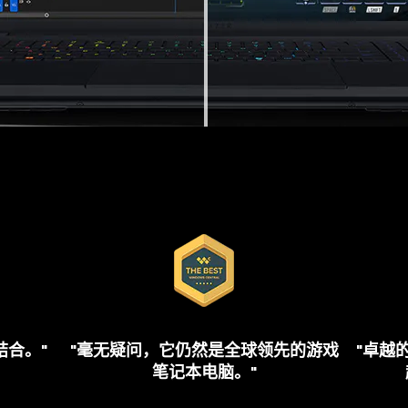
This
is
a
carousel.
Use
Next
结合
。"
"毫无疑问，它仍然是全球领先的游戏
"卓越
and
笔记本
电脑
。"
Previous
buttons