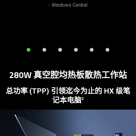
to
- Windows Central
navigate,
or
jump
to
a
slide
using
the
slide
280W 真空腔均热板散热工
作站
dots.
总功率 (TPP) 引领迄今为止的 HX 级笔
记本电脑
2