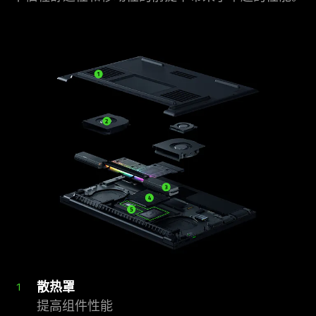
散
热罩
1
提高组件
性能