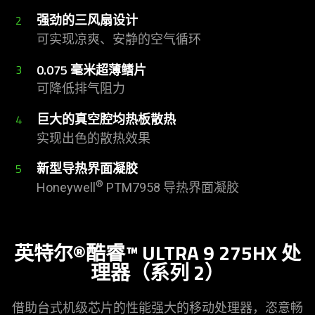
强劲的三风扇
设计
2
可实现凉爽、安静的空气
循环
0.075 毫米超薄
鳍片
3
可降低排气
阻力
巨大的真空腔均热板
散热
4
实现出色的散热
效果
新型导热界面
凝胶
5
®
Honeywell
PTM7958 导热界面
凝胶
英特尔®酷睿™ ULTRA 9 275HX 处
理器（系列 2）
借助台式机级芯片的性能强大的移动处理器，恣意畅