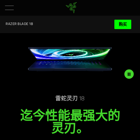
购买
RAZER BLADE 18
Description
not
雷蛇灵刃 18
needed:
迄今性能最强大的
The
visuals
灵刃
。
in
this