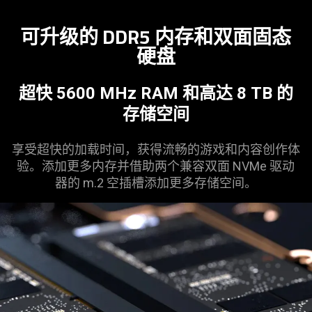
Description
not
可升级的 DDR5 内存和双面固态
needed:
硬盘
The
visuals
in
超快 5600 MHz RAM 和高达 8 TB 的
this
存储
空间
video
animation
享受超快的加载时间，获得流畅的游戏和内容创作体
only
验。添加更多内存并借助两个兼容双面 NVMe 驱动
support
器的 m.2 空插槽添加更多存储
空间
。
what
is
spoken;
the
visuals
do
not
provide