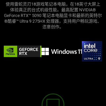
video
使用
雷蛇
灵刃18游戏笔记本电脑，在18英寸大屏上
animation
体验真正的台式机级性能。最高配置 NVIDIA®
only
GeForce RTX™ 5090 笔记本电脑显卡和最新的英特尔
support
®酷睿™ Ultra 9 275HX 处理器，支持用户畅玩游戏、
what
恣意
创作
。
is
spoken;
the
visuals
do
not
provide
additional
information.