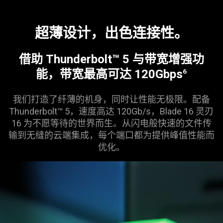
Description
not
超薄设计，出色连
接性
。
needed:
The
visuals
借助 Thunderbolt™ 5 与带宽增强功
in
能，带宽最高可达 120Gbps
6
this
video
我们打造了纤薄的机身，同时让性能无极限。配备
animation
Thunderbolt™ 5，速度高达 120Gb/s，Blade 16 灵刃
only
16 为不愿等待的世界而生。从闪电般快速的文件传
support
输到无缝的云端集成，每个端口都为提供峰值性能而
what
优化
。
is
spoken;
the
visuals
do
not
provide