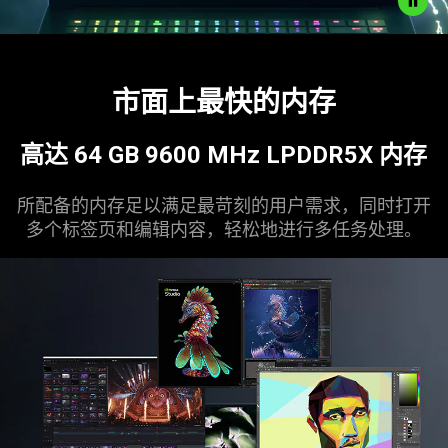
Description
not
市面上最快的
内存
needed:
The
visuals
高达 64 GB 9600 MHz LPDDR5X
内存
in
this
所配备的内存足以满足最苛刻的用户需求，同时打开
video
多个标签页和编辑内容，轻松地进行多任务
处理
。
animation
only
support
what
is
spoken;
the
visuals
do