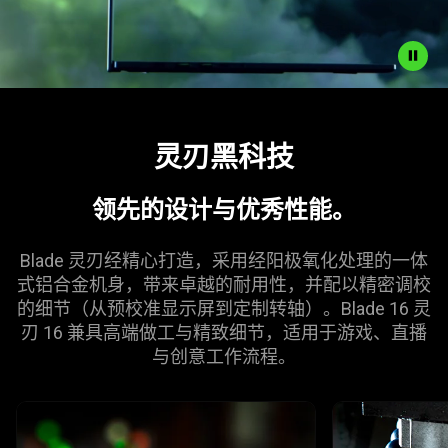
Description
not
灵刃黑
科技
needed:
The
visuals
领先的设计与优秀
性能
。
in
this
Blade 灵刃经精心打造，采用经阳极氧化处理的一体
video
式铝合金机身，带来卓越的耐用性，并配以精密调校
animation
的细节（从预校准显示屏到定制转轴）。Blade 16 灵
only
刃 16 兼具高端做工与精致细节，适用于游戏、直播
support
与创意工作
流程
。
what
is
This is a carousel with highlighted items. Use the Previous and N
spoken;
the