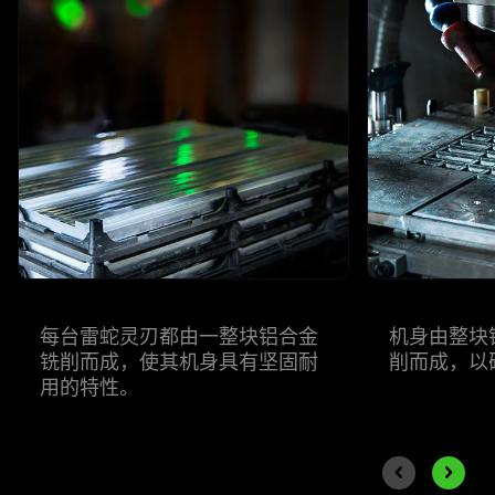
visuals
do
not
provide
additional
information.
每台
雷蛇
灵刃都由一整块铝合金
机身由整块
铣削而成，使其机身具有坚固耐
削而成，以
用的
特性
。
End of carousel
Previous slide
Next sli