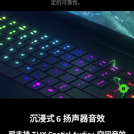
定的可
靠性
。
what
is
spoken;
the
visuals
do
not
provide
additional
information.
Description
not
沉浸式 6 扬声器
音效
needed:
The
visuals