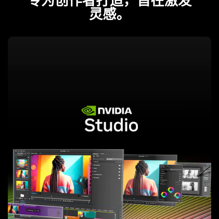
专为创作者打造，旨在激发
灵感
。
了
解
详
情
-