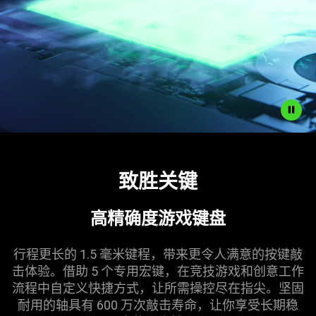
Description
not
致胜
关键
needed:
The
visuals
高精确度游戏
键盘
in
this
行程更长的 1.5 毫米键程，带来更令人满意的按键敲
video
击体验。借助 5 个专用宏键，在竞技游戏和创意工作
animation
流程中自定义快捷方式，让所需操控尽在指尖。坚固
only
耐用的轴具有 600 万次敲击寿命，让你享受长期稳
support