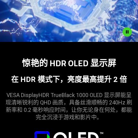
Description
not
惊艳的 HDR OLED 显
示屏
needed:
The
visuals
在 HDR 模式下，亮度最高提升 2 倍
in
this
VESA DisplayHDR TrueBlack 1000 OLED 显示屏能呈
video
现清晰锐利的 QHD 画质，具备丝滑顺畅的 240Hz 刷
animation
新率和 0.2 毫秒响应时间，让你无论身在何处，都能
only
完全沉浸于游戏和影
片中
。
support
what
is