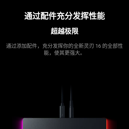
通过配件充分发挥
性能
超越
极限
通过添加配件，充分发挥你的全新灵刃 16 的全部性
能，使其更
强大
。
learn
more
-
razer
thunderbolt™
5
dock