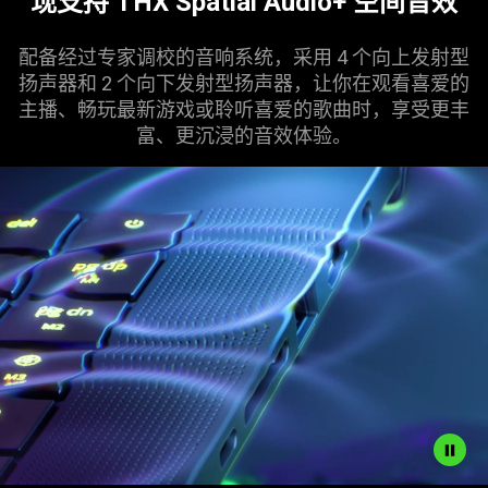
现支持 THX Spatial Audio+ 空间
音效
in
this
配备经过专家调校的音响系统，采用 4 个向上发射型
video
扬声器和 2 个向下发射型扬声器，让你在观看喜爱的
animation
主播、畅玩最新游戏或聆听喜爱的歌曲时，享受更丰
only
富、更沉浸的音效
体验
。
support
what
is
spoken;
the
visuals
do
not
provide
additional
information.