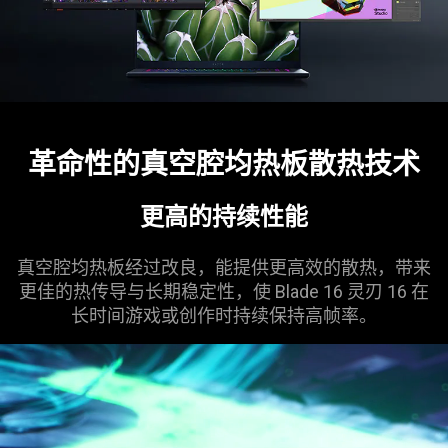
not
provide
additional
information.
革命性的真空腔均热板散热
技术
更高的持续
性能
真空腔均热板经过改良，能提供更高效的散热，带来
更佳的热传导与长期稳定性，使 Blade 16 灵刃 16 在
长时间游戏或创作时持续保持高
帧率
。