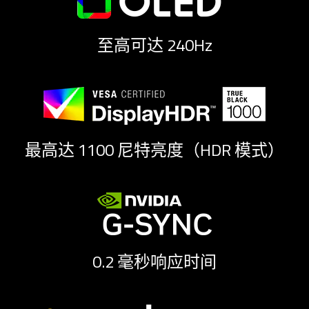
spoken;
the
至高可达 240Hz
visuals
do
not
provide
additional
information.
最高达 1100 尼特亮度（HDR 模式）
0.2 毫秒响应
时间