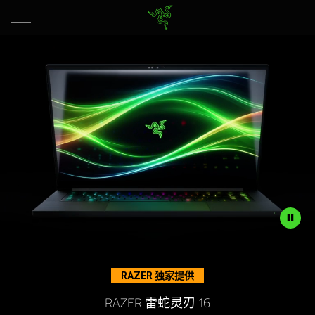
最
纤
薄
的
RTX
5090
游
Description
not
戏
RAZER 独家提供
needed:
The
RAZER 雷蛇灵刃 16