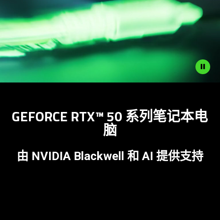
additional
information.
Description
not
GEFORCE RTX™ 50 系列笔记本电
needed:
脑
The
visuals
in
由 NVIDIA Blackwell 和 AI 提供支持
this
video
animation
only
support