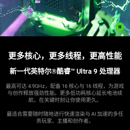
Description
not
更多核心，更多线程，更高
性能
needed:
The
visuals
新一代英特尔®酷睿™ Ultra 9 处
理器
in
this
最高可达 4.9GHz，配备 16 核心与 16 线程，为游戏
video
与创作释放强劲性能。更多低功耗核心延长电池续
animation
航，在关键时刻让你使用
更久
。
only
support
最适合需要随时随地进行快速渲染与 AI 加速的多任
what
务玩家、主播和创
作者
。
is