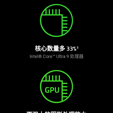
蛇
灵
刃
16
核心数量多 33%
3
Intel® Core™ Ultra 9 处理器