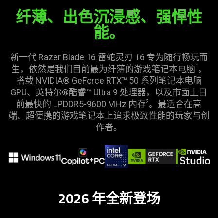
笔
visuals
纤薄、出色沉浸感、强悍性
in
记
能。
this
video
本
animation
新一代 Razer Blade 16
雷蛇
灵刃 16 专为随行畅玩而
only
电
生，依然是我们目前最为纤薄的游戏笔记本电脑
。
1
support
搭载 NVIDIA® GeForce RTX™ 50 系列笔记本电脑
what
脑
GPU、英特尔®酷睿™ Ultra 9 处理器，以及市面上目
is
前最快的 LPDDR5-9600 MHz 内存
。最适合在高
2
spoken;
—
端、超便携的游戏笔记本上追求极致性能的玩家与创
the
作者
。
visuals
Razer
do
not
Blade
provide
additional
16
information.
2026 年全新
登场
雷