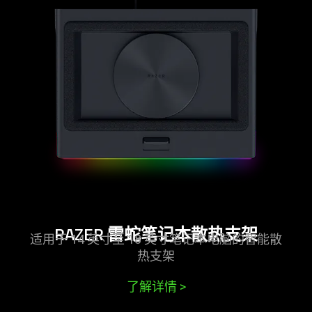
-
razer
雷
蛇
笔
记
本
散
热
支
架
RAZER
雷蛇
笔记本散热
支架
适用于 14 英寸至 18 英寸笔记本电脑的智能散
热
支架
了解详情
>