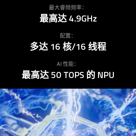
spoken;
最大睿频频率：
the
最高达 4.9GHz
visuals
do
not
配置：
provide
多达 16 核/16
线程
additional
information.
AI 性能：
最高达 50 TOPS 的 NPU