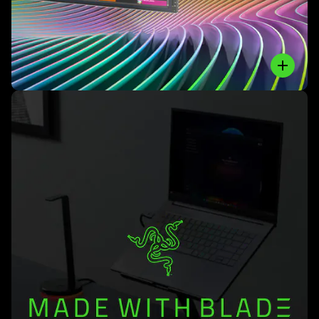
nvidia
studio
Close
了
解
详