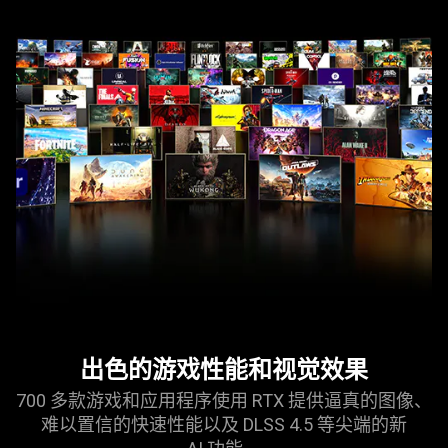
what
is
spoken;
the
visuals
do
not
provide
additional
information.
出色的游戏性能和视觉
效果
700 多款游戏和应用程序使用 RTX 提供逼真的图像、
难以置信的快速性能以及 DLSS 4.5 等尖端的新