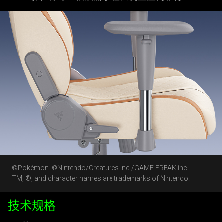
©Pokémon. ©Nintendo/Creatures Inc./GAME FREAK inc.
TM, ®, and character names are trademarks of Nintendo.
技术规格