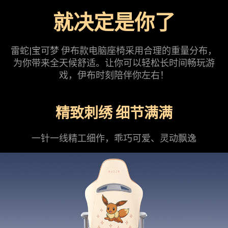
就决定是你了
雷蛇|宝可梦 伊布款电脑座椅采用合理的重量分布，
为你带来全天候舒适。让你可以轻松长时间畅玩游
戏，伊布时刻陪伴你左右！
精致刺绣 细节满满
一针一线精工细作，乖巧可爱、灵动飘逸