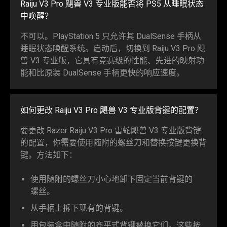
Raiju V3 Pro 飓兽 V3 专业版能否将 PS5 从睡眠状态
中
唤醒
？
不可以。PlayStation 5 只允许其 DualSense 手柄从
睡眠状态唤醒系统。启动后，切换到 Raiju V3 Pro 飓
兽 V3 专业版，它具有竞赛级的性能、先进的映射功
能和比原装 DualSense 手柄更快的响应
速度
。
如何更改 Raiju V3 Pro 飓兽 V3 专业版背键的
配置
？
要更改 Razer Raiju V3 Pro
雷蛇
飓兽 V3 专业版背键
的配置，你需要使用随附的螺丝刀和替换按键更换背
键。方法
如下
：
使用随附的螺丝刀小心地卸下固定当前背键的
螺丝
。
从手柄上拆下现有的
背键
。
用包装盒中随附的齐平式背键替换它们。这些按