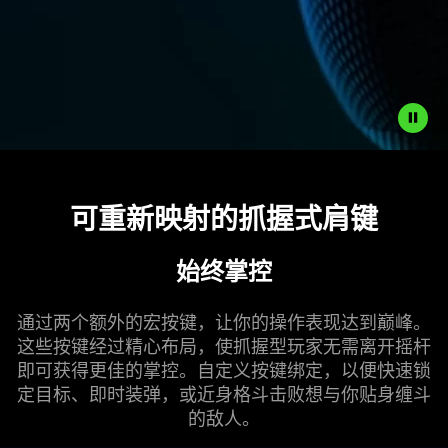
Description
not
可重新映射的抓握式
肩键
needed:
The
visuals
始终掌控
in
this
通过两个额外的宏按键，让你的操作表现达到巅峰。
video
这些按键经过精心布局，使抓握型玩家无需离开摇杆
animation
即可获得更佳的掌控。自定义按键绑定，以便快速锁
only
定目标、即时装弹，或近身格斗击败想与你贴身缠斗
support
的
敌人
。
what