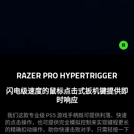
Description
not
RAZER PRO HYPERTRIGGER
needed:
The
visuals
闪电级速度的鼠标点击式扳机键提供即
in
时
响应
this
video
我们这款专业级 PS5 游戏手柄既可提供利落、快速
animation
的点击操作，也可提供完全模拟控制来实现键程更长
only
的精确扣动操作，助你快速击败对手。只需轻按一下
support