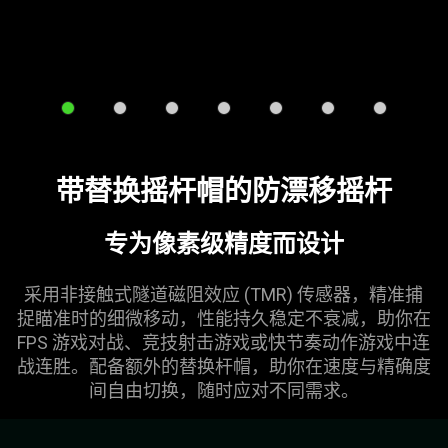
jump
to
a
slide
using
the
slide
dots.
带替换摇杆帽的防漂移
摇杆
专为像素级精度而
设计
采用非接触式隧道磁阻效应 (TMR) 传感器，精准捕
捉瞄准时的细微移动，性能持久稳定不衰减，助你在
FPS 游戏对战、竞技射击游戏或快节奏动作游戏中连
战连胜。配备额外的替换杆帽，助你在速度与精确度
间自由切换，随时应对不同
需求
。