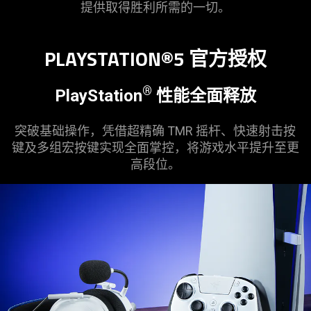
提供取得胜利所需的
一切
。
is
spoken;
the
PLAYSTATION®5 官方
授权
visuals
do
®
PlayStation
性能全面释放
not
provide
additional
突破基础操作，凭借超精确 TMR 摇杆、快速射击按
information.
键及多组宏按键实现全面掌控，将游戏水平提升至更
高
段位
。