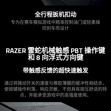
全行程扳机
扣动
专为在赛车模拟游戏中精准控制油门或轻柔操
控刹车而
设计
RAZER
雷蛇
机械触感 PBT 操
作键
和 8 向浮式方
向键
带触感反馈的超快速
触发
通过将微动开关的速度与橡胶薄膜的缓冲性相结合，
使按键操作利落、响应灵敏，不但具有按压舒适的特
点，并能承受游戏中的高强度
使用
。