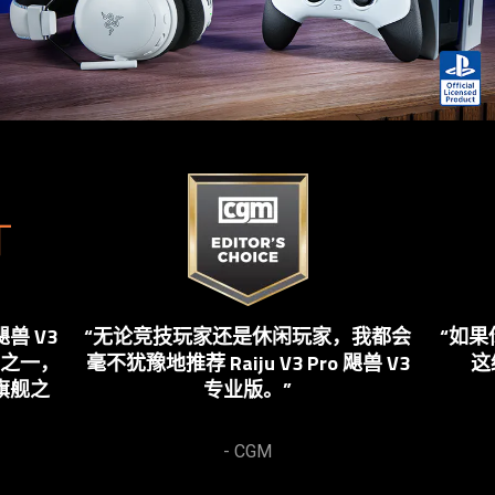
This
is
a
carousel.
Use
Next
蛇飓兽 V3
“无论竞技玩家还是休闲玩家，我都会
“如果
and
之一，
毫不犹豫地推荐 Raiju V3 Pro 飓兽 V3
这
Previous
旗舰之
专业版。”
buttons
to
navigate,
- CGM
or