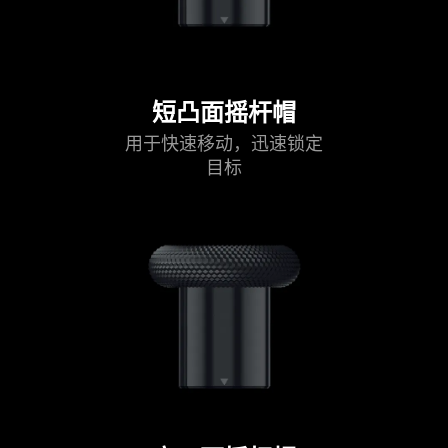
animation
only
support
what
is
短凸面摇杆帽
spoken;
用于快速移动，迅速锁定
the
目标
visuals
do
not
provide
additional
information.