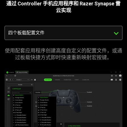
通过 Controller 手机应用程序和 Razer Synapse 雷
云
实现
Triggering
the
select
menu
使用配套应用程序创建高度自定义的配置文件，或通
below
过板载快捷方式即时快速重新映射宏
按键
。
will
update
the
content
of
this
page.