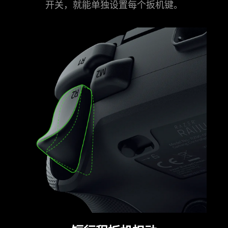
开关，就能单独设置每个扳
机键
。
what
is
spoken;
the
visuals
do
not
provide
additional
information.