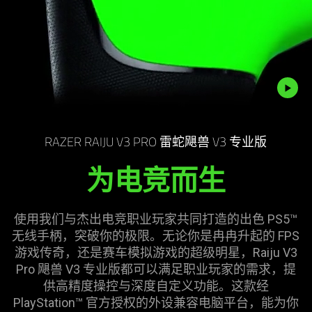
Description
not
RAZER RAIJU V3 PRO 雷蛇飓兽 V3 专业版
needed:
为电竞
而生
The
visuals
in
使用我们与杰出电竞职业玩家共同打造的出色 PS5™
this
无线手柄，突破你的极限。无论你是冉冉升起的 FPS
video
游戏传奇，还是赛车模拟游戏的超级明星，Raiju V3
animation
Pro 飓兽 V3 专业版都可以满足职业玩家的需求，提
only
供高精度操控与深度自定义功能。这款经
support
PlayStation™ 官方授权的外设兼容电脑平台，能为你
what