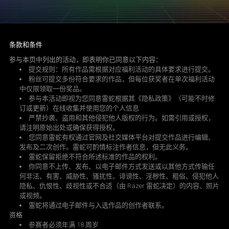
条款和条件
参与本页中列出的活动，即表明你已同意以下
内容
：
提交规则：所有作品需根据对应福利活动的具体要求进行
提交
。
粉丝可提交多份符合要求的作品，但每位获奖者在单次福利活动
中仅限领取一份
奖品
。
参与本活动即视为您同意
雷蛇
根据其《隐私政策》（可能不时修
订或更新）在线收集并使用您的个人
信息
严禁抄袭、盗用和其他侵犯他人版权的行为。如需引用或授权，
请注明原始出处或确保获得
授权
。
您同意
雷蛇
有权通过官网及社交媒体平台对提交作品进行编辑、
发布及二次创作。
雷蛇
可酌情标注作者信息，但无此
义务
。
雷蛇
保留拒绝不符合所述标准的作品的
权利
。
你同意不上传、发布、以电子邮件方式发送或以其他方式传输任
何非法、有害、威胁性、骚扰性、诽谤性、淫秽性、粗俗、侵犯他人
隐私、仇恨性、歧视性或不合适（由 Razer
雷蛇
决定）的内容、照片
或
视频
。
雷蛇
将通过电子邮件与入选作品的创作者
联系
。
资格
参赛者必须年满 18
周岁
.