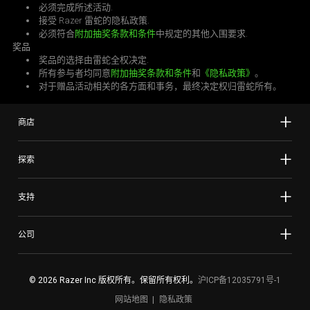
必须完成所述
活动
.
接受 Razer
雷蛇
的隐私
政策
.
必须符合
附加抽奖条款和条件
中规定的其他入围
要求
.
奖品
奖品的选择由
雷蛇
全权
决定
.
所有参与者均同意
附加抽奖条款和条件
和
《隐私政策》
。
对于赠品活动相关的各方面和事务，最终决定权归
雷蛇
所有
。
商店
探索
支持
公司
© 2026 Razer Inc 版权所有。保留所有权利。
沪ICP备12035791号-1
网站地图
隐私政策